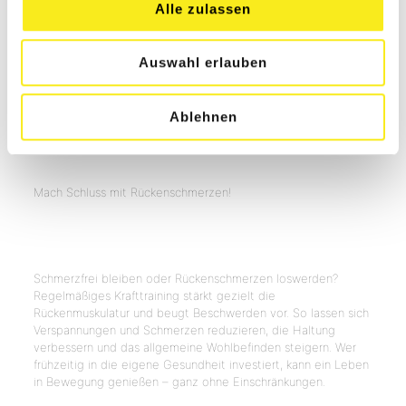
Damit du das Beste aus dir herausholen kannst, bekommst du
Alle zulassen
die volle Unterstützung von unserem qualifizierten
Trainerteam. In persönlichen 1:1-Sessions zeigen wir dir, wie du
dein Training und deine Ernährung optimieren kannst.
Auswahl erlauben
Gemeinsam erstellen wir einen Plan, der perfekt zu dir passt,
und zeigen dir direkt vor Ort, wie du die Übungen richtig
ausführst und dein Training weiter verbesserst. Dein Erfolg
Ablehnen
steht bei uns im Mittelpunkt – alles wird auf deine Wünsche
und Bedürfnisse abgestimmt.
mehr erfahren
Mach Schluss mit Rückenschmerzen!
Rückentraining
Schmerzfrei bleiben oder Rückenschmerzen loswerden?
Regelmäßiges Krafttraining stärkt gezielt die
Rückenmuskulatur und beugt Beschwerden vor. So lassen sich
Verspannungen und Schmerzen reduzieren, die Haltung
verbessern und das allgemeine Wohlbefinden steigern. Wer
frühzeitig in die eigene Gesundheit investiert, kann ein Leben
in Bewegung genießen – ganz ohne Einschränkungen.