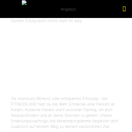
Deinem Erfolg steht nichts mehr im weg
FITNESSLAND
- UNSERE
LEISTUNGEN
FÜR DEINE
ZIELE
Ob intensives Workout oder entspannte Erholung – bei
FITNESSLAND hast du die Wahl. Entdecke eine Vielzahl an
Kursen, moderne Geräte und Functional-Training, um dich
herauszufordern und an deine Grenzen zu gehen. Unsere
Ernährungscoachings und Abnehmprogramme begleiten dich
zusätzlich auf deinem Weg zu deinem persönlichen Ziel.