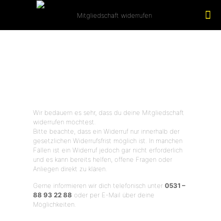
Mitgliedschaft
verwalten
Wir bedauern es sehr, dass du deine Mitgliedschaft
widerrufen möchtest.
Bitte beachte, dass ein Widerruf nur innerhalb der
gesetzlichen Widerrufsfrist möglich ist. In manchen
Fällen ist ein Widerruf jedoch gar nicht erforderlich
und es kann bereits helfen, offene Fragen oder
Anliegen direkt zu klären.
Gerne informieren wir dich telefonisch unter
0531 –
88 93 22 88
oder per E-Mail über deine
Möglichkeiten.