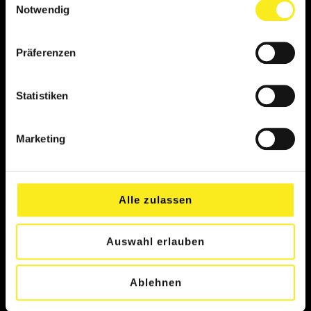
Notwendig
SERVICE
Präferenzen
HÄUFIGE FRAGEN (FAQ)
ÄNDERUNGSFORMULAR
Statistiken
VERTRAG HIER KÜNDIGEN
KÜNDIGUNG ZURÜCKZIEHEN
Marketing
VERTRAG WIDERRUFEN
Alle zulassen
UNTERNEHMEN
Auswahl erlauben
ÜBER UNS
KARRIERE
Ablehnen
SPORTSPONSORING