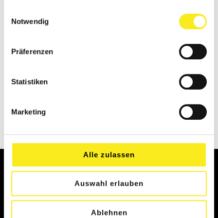
gesammelt haben.
Einwilligungsauswahl
Notwendig
FAMILIÄRES UMFELD
Präferenzen
UMFANGREICHES
Statistiken
KURSANGEBOT
Marketing
DIREKT MITGLIED WERDEN
Alle zulassen
KONTAKT
Auswahl erlauben
TELEFONNUMMERN
Ablehnen
PROBETRAINING