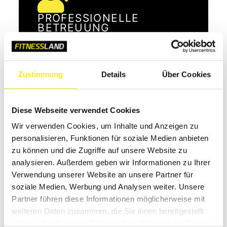
PROFESSIONELLE
BETREUUNG
GROSSES
Zustimmung
Details
Über Cookies
TRAININGSANGEBOT
Diese Webseite verwendet Cookies
Wir verwenden Cookies, um Inhalte und Anzeigen zu
VIELFÄLTIGES
personalisieren, Funktionen für soziale Medien anbieten
WELLNESSANGEBOT
zu können und die Zugriffe auf unsere Website zu
analysieren. Außerdem geben wir Informationen zu Ihrer
Verwendung unserer Website an unsere Partner für
soziale Medien, Werbung und Analysen weiter. Unsere
STANDORTE IN GANZ
Partner führen diese Informationen möglicherweise mit
weiteren Daten zusammen, die Sie ihnen bereitgestellt
NORDDEUTSCHLAND
haben oder die sie im Rahmen Ihrer Nutzung der Dienste