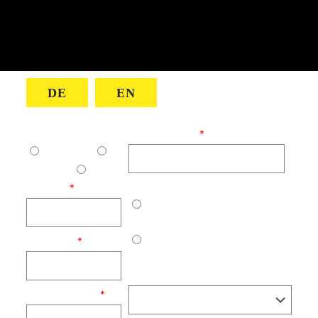
DE
EN
Geschlecht:
E-Mail Adresse:
Männlich
Weiblich
Divers
Hast du bereits Trainingserfahrung?
Vorname:
Ja
Nachname:
Nein
Trainingsziel:
Telefonnummer: