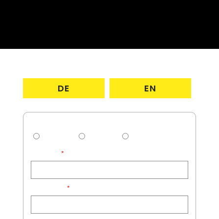
DE
EN
Geschlecht:
Männlich
Weiblich
Divers
Vorname:
Nachname: