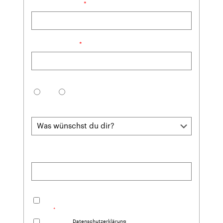
Telefonnummer:
E-Mail Adresse:
Hast du bereits Trainingserfahrung?
Ja
Nein
Trainingsziel:
Was hat dich heute zu uns geführt?
Ich bestätige, dass ich zu Angeboten kontaktiert werden
darf.
Ich habe die
Datenschutzerklärung
gelesen und stimme ihnen