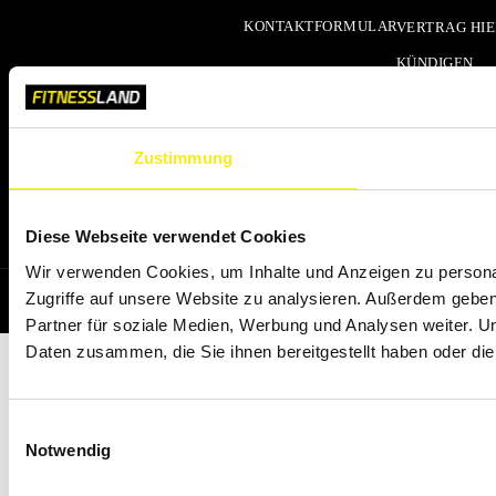
KONTAKTFORMULAR
VERTRAG HI
KÜNDIGEN
KÜNDIGUNG
ZURÜCKZIEH
Zustimmung
VERTRAG
WIDERRUFEN
Diese Webseite verwendet Cookies
Wir verwenden Cookies, um Inhalte und Anzeigen zu personal
Zugriffe auf unsere Website zu analysieren. Außerdem gebe
© 2000 - 2026 FITNESSLAND GRUPPE
Partner für soziale Medien, Werbung und Analysen weiter. U
Daten zusammen, die Sie ihnen bereitgestellt haben oder d
Einwilligungsauswahl
Notwendig