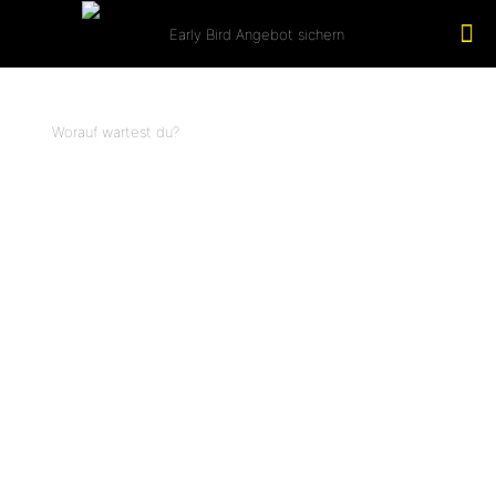
Worauf wartest du?
JETZT DAS EARLY BIRD ANGEBOT
SICHERN!
Wähle dein