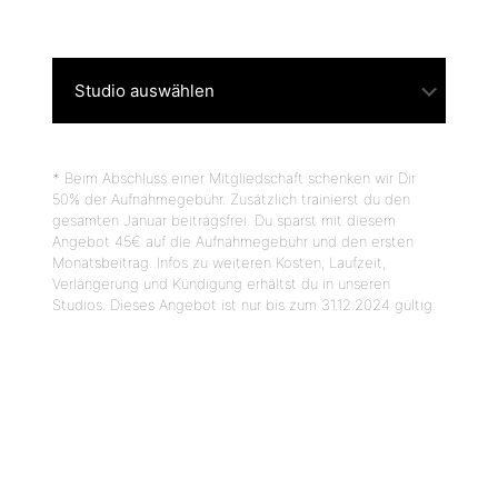
Studio
* Beim Abschluss einer Mitgliedschaft schenken wir Dir
50% der Aufnahmegebühr. Zusätzlich trainierst du den
gesamten Januar beitragsfrei. Du sparst mit diesem
Angebot 45€ auf die Aufnahmegebühr und den ersten
Monatsbeitrag. Infos zu weiteren Kosten, Laufzeit,
Verlängerung und Kündigung erhältst du in unseren
Studios. Dieses Angebot ist nur bis zum 31.12.2024 gültig.