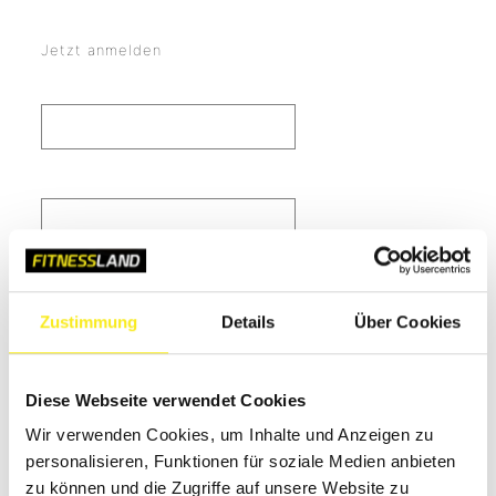
Jetzt anmelden
Benutzername oder Email
Passwort
Passwort merken
Zustimmung
Details
Über Cookies
Passwort vergessen?
Diese Webseite verwendet Cookies
Bitte Benutzernamen oder Emailadresse eingeben.
Wir verwenden Cookies, um Inhalte und Anzeigen zu
Es wird eine Email mit einem Link zur Gernerierung des neuen
personalisieren, Funktionen für soziale Medien anbieten
Passwortes geschickt.
zu können und die Zugriffe auf unsere Website zu