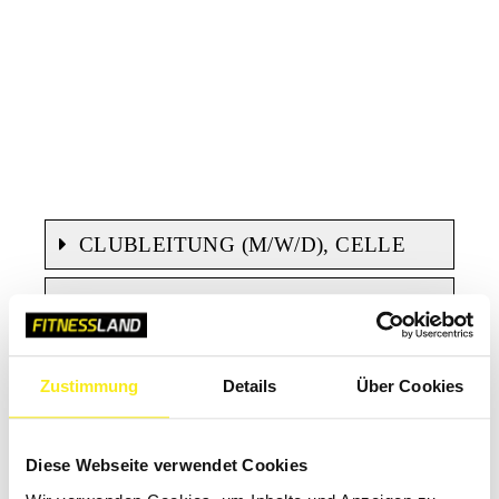
CLUBLEITUNG (M/W/D), CELLE
FITNESSTRAINER (M/W/D), CELLE
B.A. FITNESSÖKONOMIE
STUDENT (M/W/D), CELLE
Zustimmung
Details
Über Cookies
B.A.
GESUNDHEITSMANAGEMENT
Diese Webseite verwendet Cookies
(M/W/D), CELLE