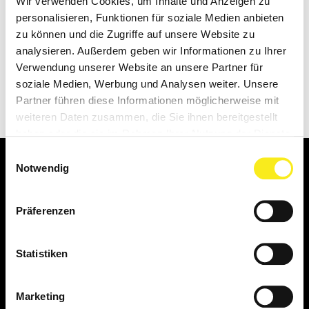
Wir verwenden Cookies, um Inhalte und Anzeigen zu
personalisieren, Funktionen für soziale Medien anbieten
AUSBILDUNG SPORT- UND
zu können und die Zugriffe auf unsere Website zu
FITNESSKAUFMANN (M/W/D),
CELLE
analysieren. Außerdem geben wir Informationen zu Ihrer
Verwendung unserer Website an unsere Partner für
soziale Medien, Werbung und Analysen weiter. Unsere
KURSTRAINER (M/W/D), CELLE
Partner führen diese Informationen möglicherweise mit
weiteren Daten zusammen, die Sie ihnen bereitgestellt
haben oder die sie im Rahmen Ihrer Nutzung der Dienste
gesammelt haben.
Einwilligungsauswahl
Notwendig
KONTAKT
TELEFONNUMMERN
Präferenzen
PROBETRAINING
INFOGESPRÄCH
Statistiken
KONTAKTFORMULAR
Marketing